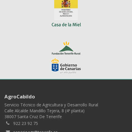
AgroCabildo
Servicio Técnico de Agricultura y Desarrollo Rural
Calle Alcalde Mandillo Tejera, 8 (4ª planta)
38007 Santa Cruz De Tenerife
922 23 92 75