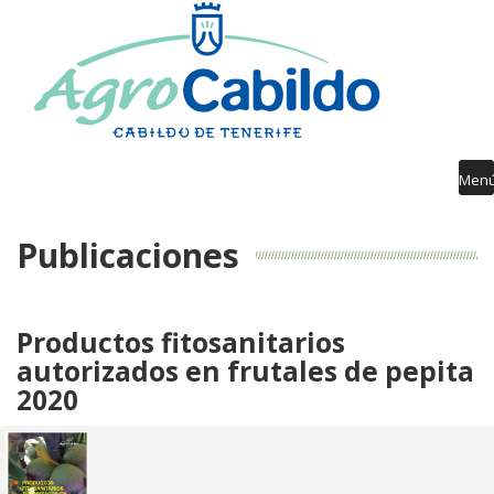
AGROCABILDO
RIEGO
AGROMETEOROLOGÍA
AVISOS FITOSANITARIOS
Men
FORMACIÓN
Publicaciones
PUBLICACIONES
DESARROLLO RURAL
Productos fitosanitarios
GUÍA SERVICIOS
autorizados en frutales de pepita
2020