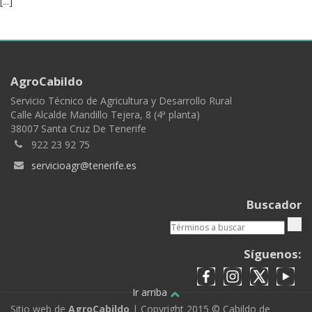
[...]
AgroCabildo
Servicio Técnico de Agricultura y Desarrollo Rural
Calle Alcalde Mandillo Tejera, 8 (4ª planta)
38007 Santa Cruz De Tenerife
922 23 92 75
servicioagr@tenerife.es
Buscador
Síguenos:
Ir arriba
Sitio web de
AgroCabildo
| Copyright 2015 © Cabildo de