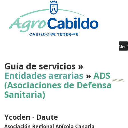
Contenido
AGROCABILDO
RIEGO
AGROMETEOROLOGÍA
AVISOS FITOSANITARIOS
Men
FORMACIÓN
Guía de servicios »
PUBLICACIONES
Entidades agrarias
»
ADS
DESARROLLO RURAL
(Asociaciones de Defensa
GUÍA SERVICIOS
Sanitaria)
Ycoden - Daute
Asociación Regional Apícola Canaria