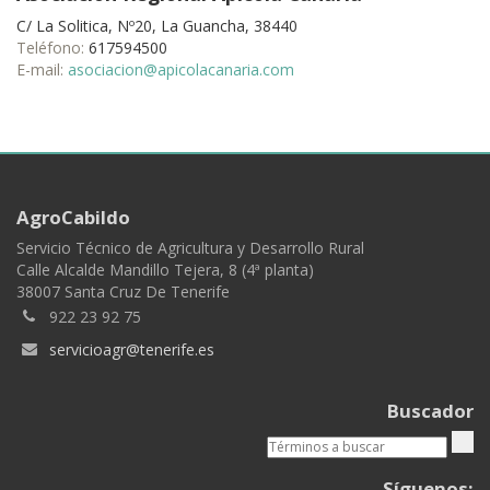
C/ La Solitica, Nº20, La Guancha, 38440
Teléfono:
617594500
E-mail:
asociacion@apicolacanaria.com
AgroCabildo
Servicio Técnico de Agricultura y Desarrollo Rural
Calle Alcalde Mandillo Tejera, 8 (4ª planta)
38007 Santa Cruz De Tenerife
922 23 92 75
servicioagr@tenerife.es
Buscador
Síguenos: