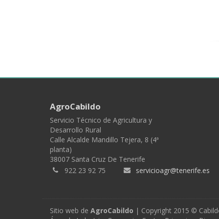
AgroCabildo
Servicio Técnico de Agricultura y
Desarrollo Rural
Calle Alcalde Mandillo Tejera, 8 (4ª
planta)
38007 Santa Cruz De Tenerife
922 23 92 75
servicioagr@tenerife.es
Sitio web de
AgroCabildo
| Copyright 2015 © Cabild