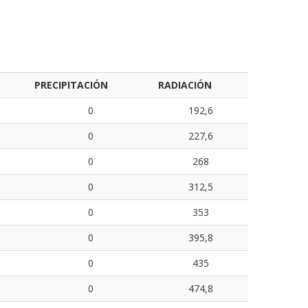
PRECIPITACIÓN
RADIACIÓN
0
192,6
0
227,6
0
268
0
312,5
0
353
0
395,8
0
435
0
474,8