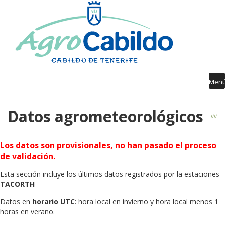
Contenido
AGROCABILDO
RIEGO
AGROMETEOROLOGÍA
AVISOS FITOSANITARIOS
Men
FORMACIÓN
Datos agrometeorológicos
PUBLICACIONES
DESARROLLO RURAL
Los datos son provisionales, no han pasado el proceso
de validación.
GUÍA SERVICIOS
Esta sección incluye los últimos datos registrados por la estaciones
TACORTH
Datos en
horario UTC
: hora local en invierno y hora local menos 1
horas en verano.