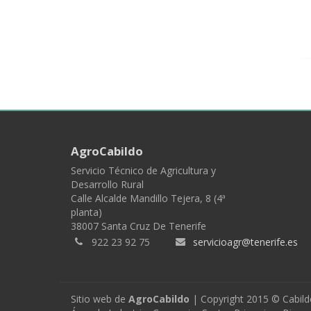
AgroCabildo
Servicio Técnico de Agricultura y
Desarrollo Rural
Calle Alcalde Mandillo Tejera, 8 (4ª
planta)
38007 Santa Cruz De Tenerife
922 23 92 75
servicioagr@tenerife.es
Sitio web de
AgroCabildo
| Copyright 2015 © Cabild