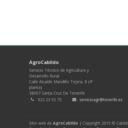
AgroCabildo
Servicio Técnico de Agricultura y
Desarrollo Rural
Calle Alcalde Mandillo Tejera, 8 (4ª
planta)
38007 Santa Cruz De Tenerife
922 23 92 75
servicioagr@tenerife.es
Sitio web de
AgroCabildo
| Copyright 2015 © Cabild