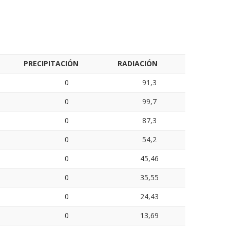
PRECIPITACIÓN
RADIACIÓN
0
91,3
0
99,7
0
87,3
0
54,2
0
45,46
0
35,55
0
24,43
0
13,69