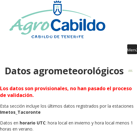
Contenido
AGROCABILDO
RIEGO
AGROMETEOROLOGÍA
AVISOS FITOSANITARIOS
Men
FORMACIÓN
Datos agrometeorológicos
PUBLICACIONES
DESARROLLO RURAL
Los datos son provisionales, no han pasado el proceso
de validación.
GUÍA SERVICIOS
Esta sección incluye los últimos datos registrados por la estaciones
Imetos_Tacoronte
Datos en
horario UTC
: hora local en invierno y hora local menos 1
horas en verano.