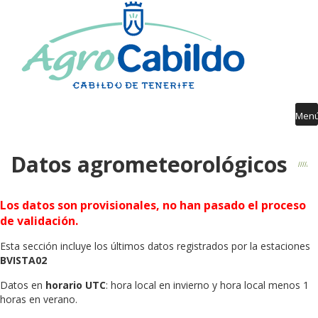
Contenido
AGROCABILDO
RIEGO
AGROMETEOROLOGÍA
AVISOS FITOSANITARIOS
Men
FORMACIÓN
Datos agrometeorológicos
PUBLICACIONES
DESARROLLO RURAL
Los datos son provisionales, no han pasado el proceso
de validación.
GUÍA SERVICIOS
Esta sección incluye los últimos datos registrados por la estaciones
BVISTA02
Datos en
horario UTC
: hora local en invierno y hora local menos 1
horas en verano.